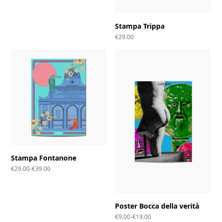
prezzo:
da
€29.00
Stampa Trippa
a
€39.00
€
29.00
Stampa Fontanone
Fascia
€
29.00
-
€
39.00
di
prezzo:
da
€29.00
Poster Bocca della verità
a
€39.00
Fascia
€
9.00
-
€
19.00