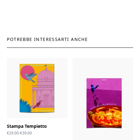
POTREBBE INTERESSARTI ANCHE
Stampa Tempietto
Fascia
€
29.00
-
€
39.00
di