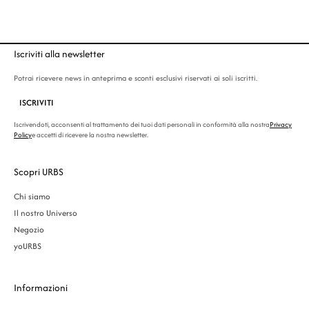
di
prezzo:
da
€9.00
a
Iscriviti alla newsletter
€19.00
Potrai ricevere news in anteprima e sconti esclusivi riservati ai soli iscritti.
ISCRIVITI
Iscrivendoti, acconsenti al trattamento dei tuoi dati personali in conformità alla nostra
Privacy
Policy
e accetti di ricevere la nostra newsletter.
Scopri URBS
Chi siamo
Il nostro Universo
Negozio
yoURBS
Informazioni