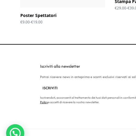
Stampa Pa
€
29.00
-
€
39.
Poster Spettatori
Fascia
€
9.00
-
€
19.00
di
prezzo:
da
€9.00
a
€19.00
Iscriviti alla newsletter
Potrai ricevere news in anteprima e sconti esclusivi riservati ai soli 
ISCRIVITI
Iscrivendoti, acconsenti al trattamento dei tuoi dati personali in conformi
Policy
e accetti di ricevere la nostra newsletter.