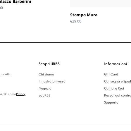
lazzo Barberini
Fascia
00
di
Stampa Mura
prezzo:
€
29.00
da
€29.00
a
€39.00
Scopri URBS
Informazioni
iscritti.
Chi siamo
Gift Card
Il nostro Universo
Consegna e Sped
Negozio
Cambi e Resi
tà alla nostra
Privacy
yoURBS
Recedi dal contra
Supporto