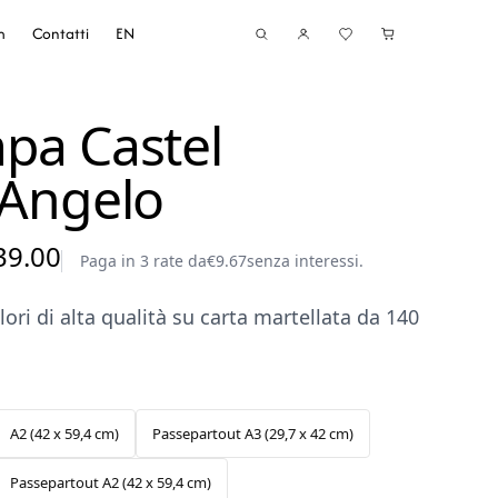
m
Contatti
EN
pa Castel
’Angelo
Fascia
39.00
Paga in 3 rate da
€
9.67
senza interessi.
di
ori di alta qualità su carta martellata da 140
prezzo:
da
€29.00
a
A2 (42 x 59,4 cm)
Passepartout A3 (29,7 x 42 cm)
€39.00
Passepartout A2 (42 x 59,4 cm)