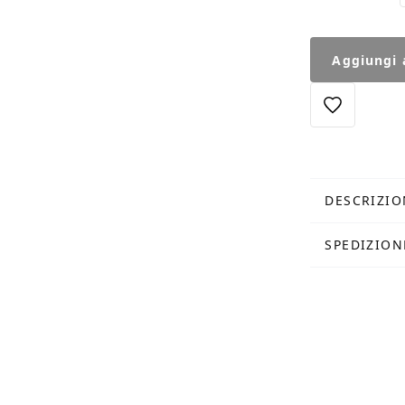
Stampa
Aggiungi a
Castel
Sant'Angelo
quantità
DESCRIZIO
SPEDIZION