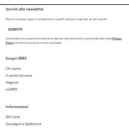
Iscriviti alla newsletter
Potrai ricevere news in anteprima e sconti esclusivi riservati ai soli iscritti.
ISCRIVITI
Iscrivendoti, acconsenti al trattamento dei tuoi dati personali in conformità alla nostra
Privacy
Policy
e accetti di ricevere la nostra newsletter.
Scopri URBS
Chi siamo
Il nostro Universo
Negozio
yoURBS
Informazioni
Gift Card
Consegna e Spedizione