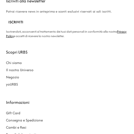
Iscriviti alla newsletter
Potrai ricevere news in anteprima e sconti esclusivi riservati ai soli iscritti.
ISCRIVITI
Iscrivendoti, acconsenti al trattamento dei tuoi dati personali in conformità alla nostra
Privacy
Policy
e accetti di ricevere la nostra newsletter.
Scopri URBS
Chi siamo
Il nostro Universo
Negozio
yoURBS
Informazioni
Gift Card
Consegna e Spedizione
Cambi e Resi