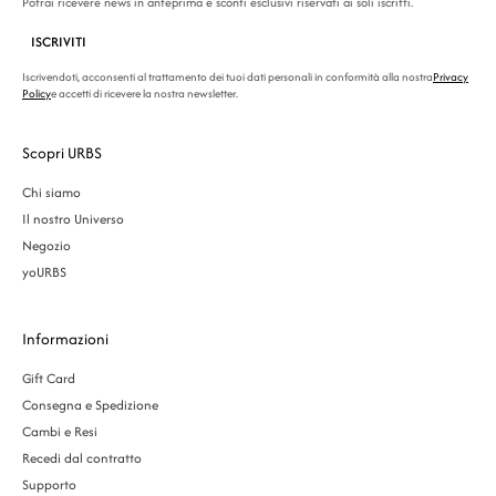
Potrai ricevere news in anteprima e sconti esclusivi riservati ai soli iscritti.
ISCRIVITI
Iscrivendoti, acconsenti al trattamento dei tuoi dati personali in conformità alla nostra
Privacy
Policy
e accetti di ricevere la nostra newsletter.
Scopri URBS
Chi siamo
Il nostro Universo
Negozio
yoURBS
Informazioni
Gift Card
Consegna e Spedizione
Cambi e Resi
Recedi dal contratto
Supporto