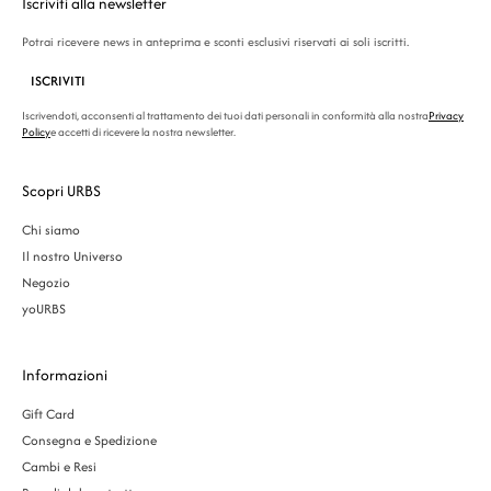
Iscriviti alla newsletter
Potrai ricevere news in anteprima e sconti esclusivi riservati ai soli iscritti.
ISCRIVITI
Iscrivendoti, acconsenti al trattamento dei tuoi dati personali in conformità alla nostra
Privacy
Policy
e accetti di ricevere la nostra newsletter.
Scopri URBS
Chi siamo
Il nostro Universo
Negozio
yoURBS
Informazioni
Gift Card
Consegna e Spedizione
Cambi e Resi