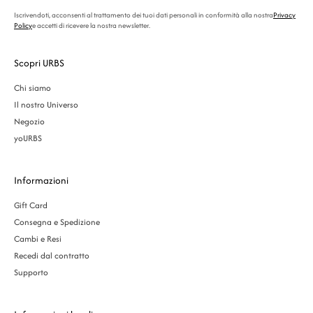
Iscrivendoti, acconsenti al trattamento dei tuoi dati personali in conformità alla nostra
Privacy
Policy
e accetti di ricevere la nostra newsletter.
Scopri URBS
Chi siamo
Il nostro Universo
Negozio
yoURBS
Informazioni
Gift Card
Consegna e Spedizione
Cambi e Resi
Recedi dal contratto
Supporto