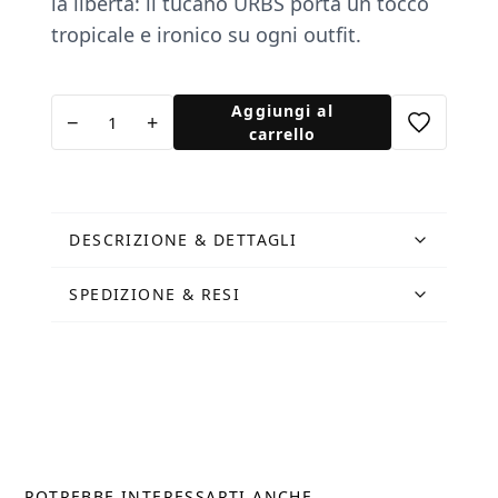
la libertà: il tucano URBS porta un tocco
tropicale e ironico su ogni outfit.
Spilla
Aggiungi al
−
+
Tucano
carrello
Rosso
quantità
DESCRIZIONE & DETTAGLI
SPEDIZIONE & RESI
POTREBBE INTERESSARTI ANCHE