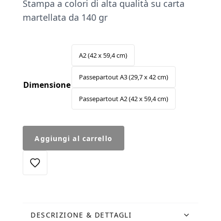
Stampa a colori di alta qualità su carta
prezzo:
martellata da 140 gr
da
€29.00
a
A2 (42 x 59,4 cm)
€39.00
Passepartout A3 (29,7 x 42 cm)
Dimensione
Passepartout A2 (42 x 59,4 cm)
Stampa
Aggiungi al carrello
Villa
Giulia
quantità
DESCRIZIONE & DETTAGLI