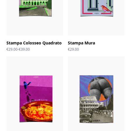
Stampa Colosseo Quadrato
Stampa Mura
Fascia
€
29.00
-
€
39.00
€
29.00
di
prezzo:
da
€29.00
a
€39.00