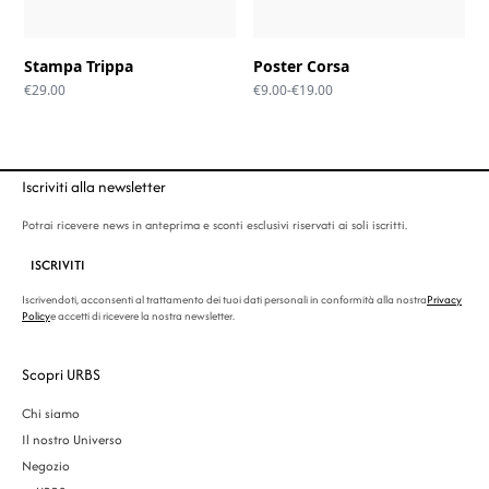
Stampa Trippa
Poster Corsa
Fascia
€
29.00
€
9.00
-
€
19.00
di
prezzo:
da
€9.00
a
Iscriviti alla newsletter
€19.00
Potrai ricevere news in anteprima e sconti esclusivi riservati ai soli iscritti.
ISCRIVITI
Iscrivendoti, acconsenti al trattamento dei tuoi dati personali in conformità alla nostra
Privacy
Policy
e accetti di ricevere la nostra newsletter.
Scopri URBS
Chi siamo
Il nostro Universo
Negozio