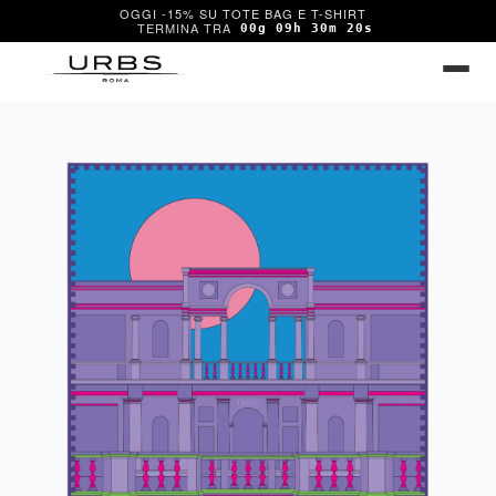
OGGI -15% SU TOTE BAG E T-SHIRT
00g 09h 30m 20s