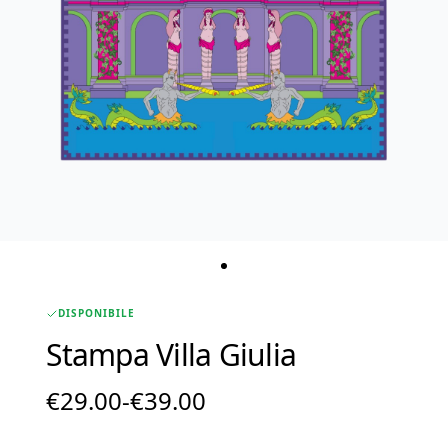
DISPONIBILE
Stampa Villa Giulia
Fascia
€
29.00
-
€
39.00
di