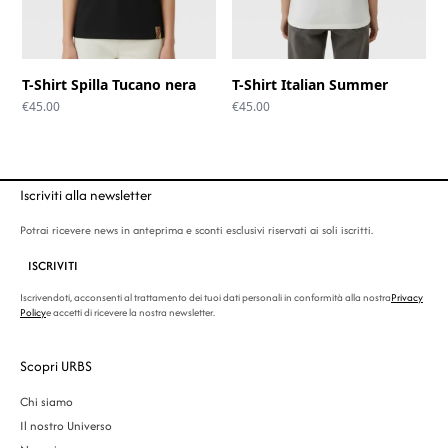
T-Shirt Spilla Tucano nera
T-Shirt Italian Summer
€
45.00
€
45.00
Iscriviti alla newsletter
Potrai ricevere news in anteprima e sconti esclusivi riservati ai soli iscritti.
ISCRIVITI
Iscrivendoti, acconsenti al trattamento dei tuoi dati personali in conformità alla nostra
Privacy
Policy
e accetti di ricevere la nostra newsletter.
Scopri URBS
Chi siamo
Il nostro Universo