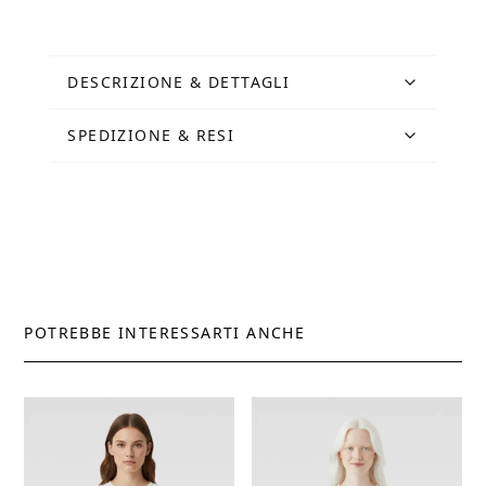
Vanity
Fair
by
URBS
DESCRIZIONE & DETTAGLI
quantità
SPEDIZIONE & RESI
POTREBBE INTERESSARTI ANCHE