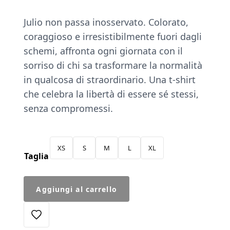
Julio non passa inosservato. Colorato,
coraggioso e irresistibilmente fuori dagli
schemi, affronta ogni giornata con il
sorriso di chi sa trasformare la normalità
in qualcosa di straordinario. Una t-shirt
che celebra la libertà di essere sé stessi,
senza compromessi.
XS
S
M
L
XL
Taglia
Julio
Aggiungi al carrello
–
T-
shirt