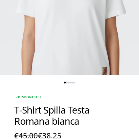
DISPONIBILE
T-Shirt Spilla Testa
Romana bianca
Il
Il
€
45.00
€
38.25