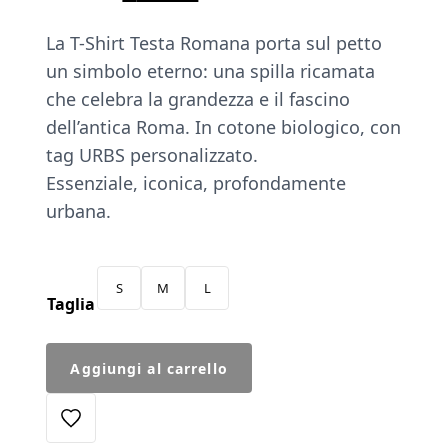
prezzo
prezzo
La T-Shirt Testa Romana porta sul petto
originale
attuale
un simbolo eterno: una spilla ricamata
era:
è:
che celebra la grandezza e il fascino
€45.00.
€38.25.
dell’antica Roma. In cotone biologico, con
tag URBS personalizzato.
Essenziale, iconica, profondamente
urbana.
S
M
L
Taglia
T-
Aggiungi al carrello
Shirt
Spilla
Testa