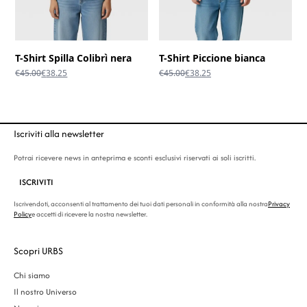
T-Shirt Spilla Colibrì nera
T-Shirt Piccione bianca
Il
Il
Il
Il
€
45.00
€
38.25
€
45.00
€
38.25
prezzo
prezzo
prezzo
prezzo
originale
attuale
originale
attuale
era:
è:
era:
è:
€45.00.
€38.25.
€45.00.
€38.25.
Iscriviti alla newsletter
Potrai ricevere news in anteprima e sconti esclusivi riservati ai soli iscritti.
ISCRIVITI
Iscrivendoti, acconsenti al trattamento dei tuoi dati personali in conformità alla nostra
Privacy
Policy
e accetti di ricevere la nostra newsletter.
Scopri URBS
Chi siamo
Il nostro Universo