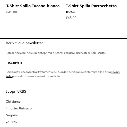
T-Shirt Spilla Tucano bianca
T-Shirt Spilla Parrocchetto
nera
€
45.00
€
45.00
Iscriviti alla newsletter
Potrai ricevere news in anteprima e sconti esclusivi riservati ai soli iscritti.
ISCRIVITI
Iscrivendoti, acconsenti al trattamento dei tuoi dati personali in conformità alla nostra
Privacy
Policy
e accetti di ricevere la nostra newsletter.
Scopri URBS
Chi siamo
Il nostro Universo
Negozio
yoURBS