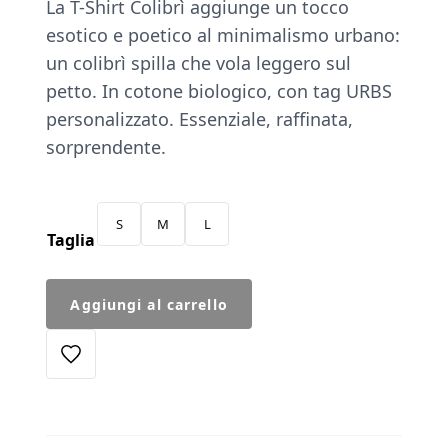
La T-Shirt Colibrì aggiunge un tocco
esotico e poetico al minimalismo urbano:
un colibrì spilla che vola leggero sul
petto. In cotone biologico, con tag URBS
personalizzato. Essenziale, raffinata,
sorprendente.
S
M
L
Taglia
T-
Aggiungi al carrello
Shirt
Spilla
Colibrì
bianca
quantità