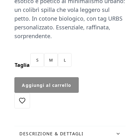
esotico e poetico al minimalismo urbano:
un colibrì spilla che vola leggero sul
petto. In cotone biologico, con tag URBS
personalizzato. Essenziale, raffinata,
sorprendente.
S
M
L
Taglia
T-
Aggiungi al carrello
Shirt
Spilla
Colibrì
nera
quantità
DESCRIZIONE & DETTAGLI