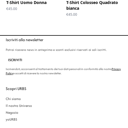
T-Shirt Uomo Donna
T-Shirt Colosseo Quadrato
bianca
€
45.00
€
45.00
Iscriviti alla newsletter
Potrai ricevere news in anteprima e sconti esclusivi riservati ai soli iscritti.
ISCRIVITI
Iscrivendoti, acconsenti al trattamento dei tuoi dati personali in conformità alla nostra
Privacy
Policy
e accetti di ricevere la nostra newsletter.
Scopri URBS
Chi siamo
Il nostro Universo
Negozio
yoURBS