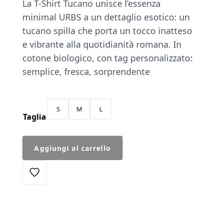
La T-Shirt Tucano unisce l’essenza
minimal URBS a un dettaglio esotico: un
tucano spilla che porta un tocco inatteso
e vibrante alla quotidianità romana. In
cotone biologico, con tag personalizzato:
semplice, fresca, sorprendente
S
M
L
Taglia
T-
Aggiungi al carrello
Shirt
Spilla
Tucano
nera
quantità