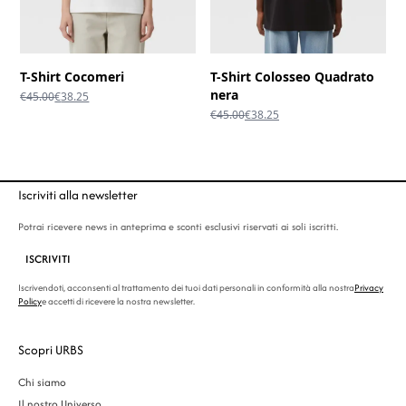
T-Shirt Cocomeri
T-Shirt Colosseo Quadrato
nera
Il
Il
€
45.00
€
38.25
prezzo
prezzo
Il
Il
€
45.00
€
38.25
originale
attuale
prezzo
prezzo
era:
è:
originale
attuale
€45.00.
€38.25.
era:
è:
€45.00.
€38.25.
Iscriviti alla newsletter
Potrai ricevere news in anteprima e sconti esclusivi riservati ai soli iscritti.
ISCRIVITI
Iscrivendoti, acconsenti al trattamento dei tuoi dati personali in conformità alla nostra
Privacy
Policy
e accetti di ricevere la nostra newsletter.
Scopri URBS
Chi siamo
Il nostro Universo