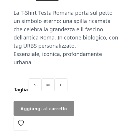
prezzo
prezzo
La T-Shirt Testa Romana porta sul petto
originale
attuale
un simbolo eterno: una spilla ricamata
era:
è:
che celebra la grandezza e il fascino
€45.00.
€38.25.
dell’antica Roma. In cotone biologico, con
tag URBS personalizzato.
Essenziale, iconica, profondamente
urbana.
S
M
L
Taglia
T-
Aggiungi al carrello
Shirt
Spilla
Testa