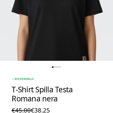
DISPONIBILE
T-Shirt Spilla Testa
Romana nera
Il
Il
€
45.00
€
38.25