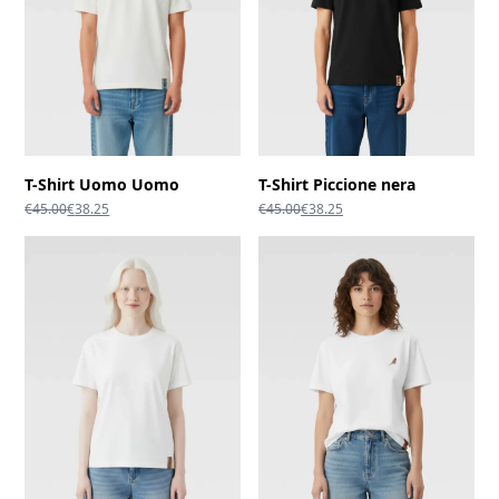
T-Shirt Uomo Uomo
T-Shirt Piccione nera
Il
Il
Il
Il
€
45.00
€
38.25
€
45.00
€
38.25
prezzo
prezzo
prezzo
prezzo
originale
attuale
originale
attuale
era:
è:
era:
è:
€45.00.
€38.25.
€45.00.
€38.25.