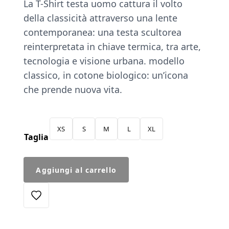
La T-Shirt testa uomo cattura il volto
originale
attuale
della classicità attraverso una lente
era:
è:
contemporanea: una testa scultorea
€45.00.
€38.25.
reinterpretata in chiave termica, tra arte,
tecnologia e visione urbana. modello
classico, in cotone biologico: un’icona
che prende nuova vita.
XS
S
M
L
XL
Taglia
T-
Aggiungi al carrello
Shirt
Testa
Uomo
quantità