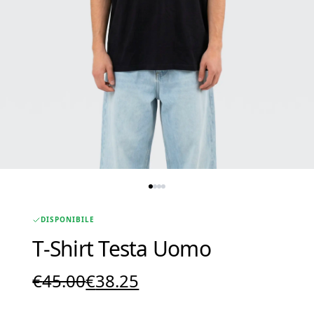
DISPONIBILE
T-Shirt Testa Uomo
Il
Il
€
45.00
€
38.25
prezzo
prezzo