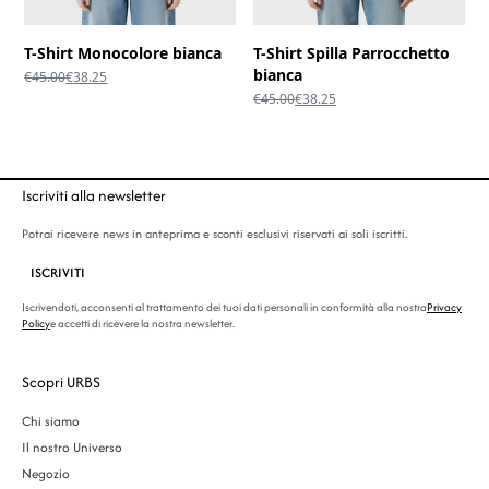
T-Shirt Monocolore bianca
T-Shirt Spilla Parrocchetto
bianca
Il
Il
€
45.00
€
38.25
prezzo
prezzo
Il
Il
€
45.00
€
38.25
originale
attuale
prezzo
prezzo
era:
è:
originale
attuale
€45.00.
€38.25.
era:
è:
€45.00.
€38.25.
Iscriviti alla newsletter
Potrai ricevere news in anteprima e sconti esclusivi riservati ai soli iscritti.
ISCRIVITI
Iscrivendoti, acconsenti al trattamento dei tuoi dati personali in conformità alla nostra
Privacy
Policy
e accetti di ricevere la nostra newsletter.
Scopri URBS
Chi siamo
Il nostro Universo
Negozio