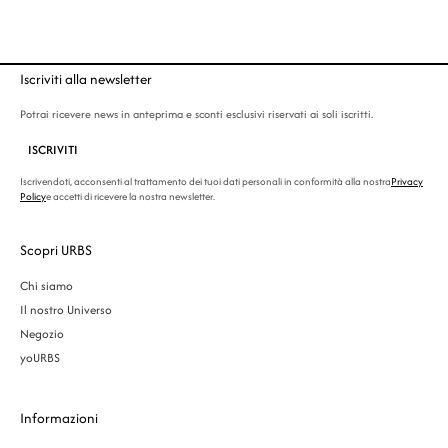
Iscriviti alla newsletter
Potrai ricevere news in anteprima e sconti esclusivi riservati ai soli iscritti.
ISCRIVITI
Iscrivendoti, acconsenti al trattamento dei tuoi dati personali in conformità alla nostra
Privacy
Policy
e accetti di ricevere la nostra newsletter.
Scopri URBS
Chi siamo
Il nostro Universo
Negozio
yoURBS
Informazioni