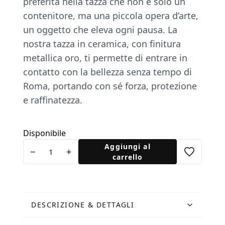
preferita nella tazza che non è solo un
contenitore, ma una piccola opera d’arte,
un oggetto che eleva ogni pausa. La
nostra tazza in ceramica, con ﬁnitura
metallica oro, ti permette di entrare in
contatto con la bellezza senza tempo di
Roma, portando con sé forza, protezione
e raffinatezza.
Disponibile
Tazza
Aggiungi al
−
+
Leonessa
carrello
oro
quantità
DESCRIZIONE & DETTAGLI