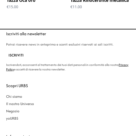
Tazza Oca oro
Tazza Rinoceronte metallica
€
15.00
€
11.00
Iscriviti alla newsletter
Potrai ricevere news in anteprima e sconti esclusivi riservati ai soli iscritti.
ISCRIVITI
Iscrivendoti, acconsenti al trattamento dei tuoi dati personali in conformità alla nostra
Privacy
Policy
e accetti di ricevere la nostra newsletter.
Scopri URBS
Chi siamo
Il nostro Universo
Negozio
yoURBS