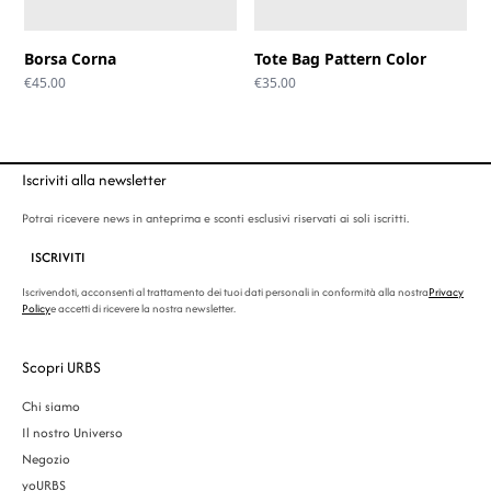
Borsa Corna
Tote Bag Pattern Color
€
45.00
€
35.00
Iscriviti alla newsletter
Potrai ricevere news in anteprima e sconti esclusivi riservati ai soli iscritti.
ISCRIVITI
Iscrivendoti, acconsenti al trattamento dei tuoi dati personali in conformità alla nostra
Privacy
Policy
e accetti di ricevere la nostra newsletter.
Scopri URBS
Chi siamo
Il nostro Universo
Negozio
yoURBS