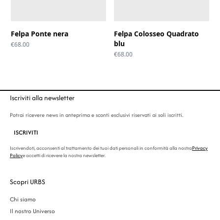
Felpa Ponte nera
Felpa Colosseo Quadrato
blu
€
68.00
€
68.00
Iscriviti alla newsletter
Potrai ricevere news in anteprima e sconti esclusivi riservati ai soli iscritti.
ISCRIVITI
Iscrivendoti, acconsenti al trattamento dei tuoi dati personali in conformità alla nostra
Privacy
Policy
e accetti di ricevere la nostra newsletter.
Scopri URBS
Chi siamo
Il nostro Universo