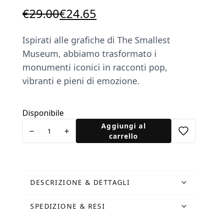
Il
Il
€
29.00
€
24.65
prezzo
prezzo
Ispirati alle grafiche di The Smallest
originale
attuale
Museum, abbiamo trasformato i
era:
è:
monumenti iconici in racconti pop,
€29.00.
€24.65.
vibranti e pieni di emozione.
Disponibile
Poster
Aggiungi al
−
+
Colonne
carrello
quantità
DESCRIZIONE & DETTAGLI
SPEDIZIONE & RESI