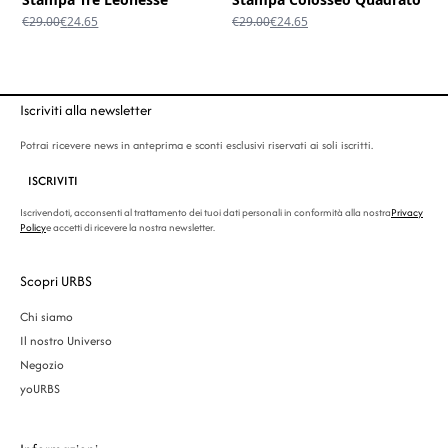
Il
Il
Il
Il
€
29.00
€
24.65
€
29.00
€
24.65
prezzo
prezzo
prezzo
prezzo
originale
attuale
originale
attuale
era:
è:
era:
è:
€29.00.
€24.65.
€29.00.
€24.65.
Iscriviti alla newsletter
Potrai ricevere news in anteprima e sconti esclusivi riservati ai soli iscritti.
ISCRIVITI
Iscrivendoti, acconsenti al trattamento dei tuoi dati personali in conformità alla nostra
Privacy
Policy
e accetti di ricevere la nostra newsletter.
Scopri URBS
Chi siamo
Il nostro Universo
Negozio
yoURBS