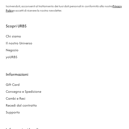
Iscrivendoti, acconsenti al trattamento dei tuoi dati personali in conformità alla nostra
Privacy
Policy
e accetti di ricevere la nostra newsletter.
Scopri URBS
Chi siamo
Il nostro Universo
Negozio
yoURBS
Informazioni
Gift Card
Consegna e Spedizione
Cambi e Resi
Recedi dal contratto
Supporto