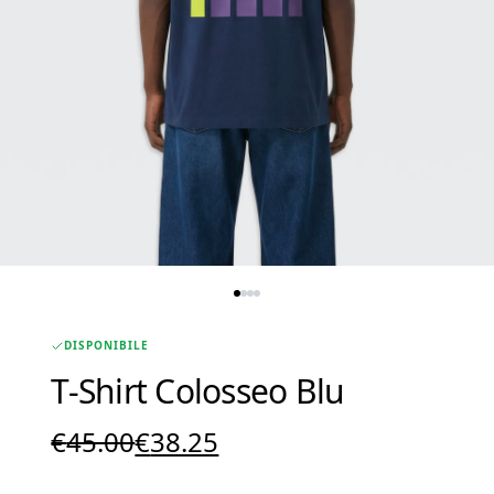
DISPONIBILE
T-Shirt Colosseo Blu
Il
Il
€
45.00
€
38.25
prezzo
prezzo