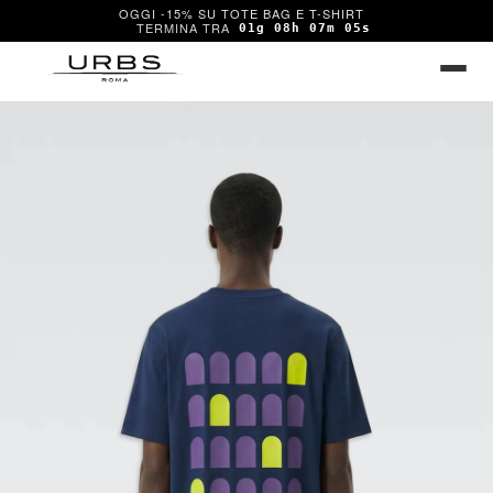
OGGI -15% SU TOTE BAG E T-SHIRT
01g 08h 07m 05s