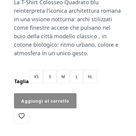
La T-Shirt Colosseo Quadrato blu
originale
attuale
reinterpreta l’iconica architettura romana
era:
è:
in una visione notturna: archi stilizzati
€45.00.
€38.25.
come finestre accese che pulsano nel
buio della città.modello classico , in
cotone biologico: ritmo urbano, colore e
atmosfera in un unico gesto.
XS
S
M
L
XL
Taglia
T-
Aggiungi al carrello
Shirt
Colosseo
Blu
quantità