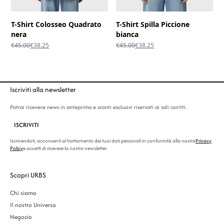
T-Shirt Colosseo Quadrato
T-Shirt Spilla Piccione
nera
bianca
Il
Il
Il
Il
€
45.00
€
38.25
€
45.00
€
38.25
prezzo
prezzo
prezzo
prezzo
originale
attuale
originale
attuale
era:
è:
era:
è:
€45.00.
€38.25.
€45.00.
€38.25.
Iscriviti alla newsletter
Potrai ricevere news in anteprima e sconti esclusivi riservati ai soli iscritti.
ISCRIVITI
Iscrivendoti, acconsenti al trattamento dei tuoi dati personali in conformità alla nostra
Privacy
Policy
e accetti di ricevere la nostra newsletter.
Scopri URBS
Chi siamo
Il nostro Universo
Negozio