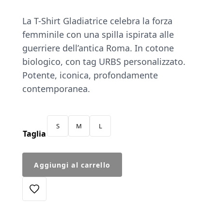
La T-Shirt Gladiatrice celebra la forza
femminile con una spilla ispirata alle
guerriere dell’antica Roma. In cotone
biologico, con tag URBS personalizzato.
Potente, iconica, profondamente
contemporanea.
S
M
L
Taglia
T-
Aggiungi al carrello
Shirt
Spilla
Gladiatrice
bianca
quantità