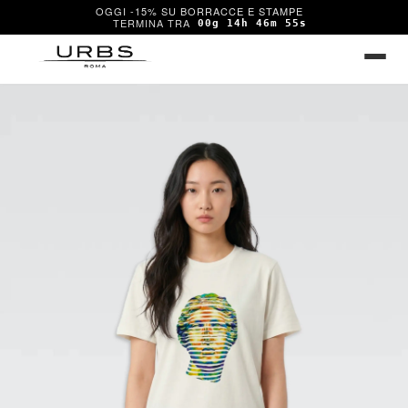
OGGI -15% SU BORRACCE E STAMPE
00g 14h 46m 54s