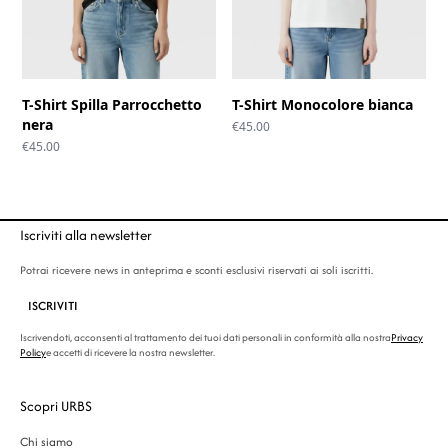
T-Shirt Spilla Parrocchetto
T-Shirt Monocolore bianca
nera
€
45.00
€
45.00
Iscriviti alla newsletter
Potrai ricevere news in anteprima e sconti esclusivi riservati ai soli iscritti.
ISCRIVITI
Iscrivendoti, acconsenti al trattamento dei tuoi dati personali in conformità alla nostra
Privacy
Policy
e accetti di ricevere la nostra newsletter.
Scopri URBS
Chi siamo