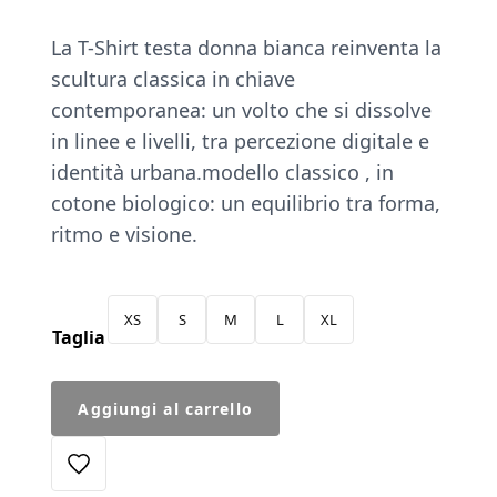
La T-Shirt testa donna bianca reinventa la
scultura classica in chiave
contemporanea: un volto che si dissolve
in linee e livelli, tra percezione digitale e
identità urbana.modello classico , in
cotone biologico: un equilibrio tra forma,
ritmo e visione.
XS
S
M
L
XL
Taglia
T-
Aggiungi al carrello
Shirt
Testa
Donna