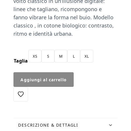
volto classico in un’illusione digitale:
linee che tagliano, ricompongono e
fanno vibrare la forma nel buio. Modello
classico , in cotone biologico: contrasto,
ritmo e identità urbana.
XS
S
M
L
XL
Taglia
T-
Aggiungi al carrello
Shirt
Testa
Donna
Nera
quantità
DESCRIZIONE & DETTAGLI