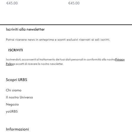
€
45.00
€
45.00
Iscriviti alla newsletter
Potrai ricevere news in anteprima e sconti esclusivi riservati ai soli iscritti.
ISCRIVITI
Iscrivendoti, acconsenti al trattamento dei tuoi dati personali in conformità alla nostra
Privacy
Policy
e accetti di ricevere la nostra newsletter.
Scopri URBS
Chi siamo
Il nostro Universo
Negozio
yoURBS
Informazioni