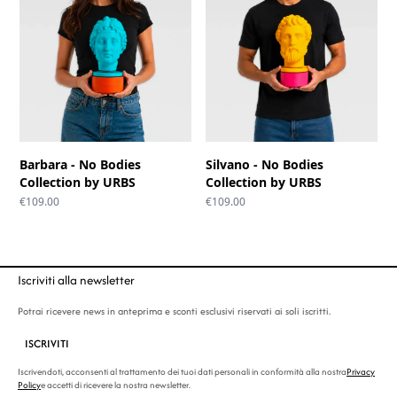
Barbara - No Bodies
Silvano - No Bodies
Collection by URBS
Collection by URBS
€
109.00
€
109.00
Iscriviti alla newsletter
Potrai ricevere news in anteprima e sconti esclusivi riservati ai soli iscritti.
ISCRIVITI
Iscrivendoti, acconsenti al trattamento dei tuoi dati personali in conformità alla nostra
Privacy
Policy
e accetti di ricevere la nostra newsletter.