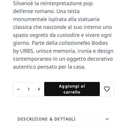
Silvano
è la reinterpretazione pop
dell’eroe romano. Una testa
monumentale ispirata alla statuaria
classica che nasconde al suo interno uno
spazio segreto da custodire e vivere ogni
giorno. Parte della collezione
No Bodies
by URBS
, unisce memoria, ironia e design
contemporaneo in un oggetto decorativo
autentico pensato per la casa.
Silvano
Aggiungi al
−
+
-
carrello
No
Bodies
Collection
by
DESCRIZIONE & DETTAGLI
URBS